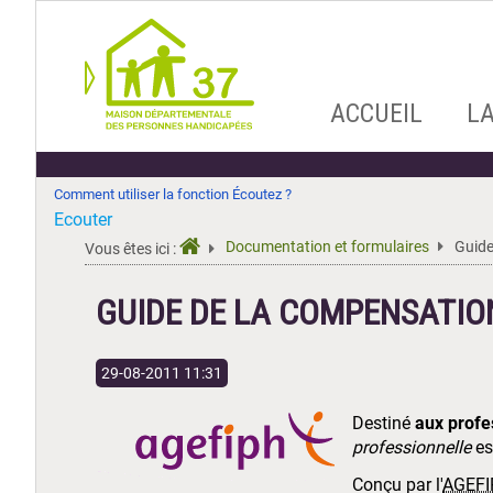
Aller
ACCUEIL
L
au
contenu
Comment utiliser la fonction Écoutez ?
Ecouter
Documentation et formulaires
Guide
Vous êtes ici :
GUIDE DE LA COMPENSATIO
29-08-2011 11:31
Destiné
aux profes
professionnelle
est
Conçu par l'
AGEFI