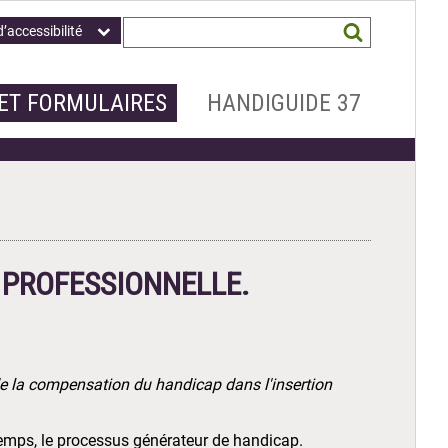
Champ
Mots
d’accessibilité
obligatoire
clés
recherchés
*
ET FORMULAIRES
HANDIGUIDE 37
 PROFESSIONNELLE.
de la compensation du handicap dans l'insertion
temps, le processus générateur de handicap.