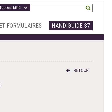
Champ
Mots
d’accessibilité
obligatoire
clés
recherchés
*
ET FORMULAIRES
HANDIGUIDE 37
RETOUR
S