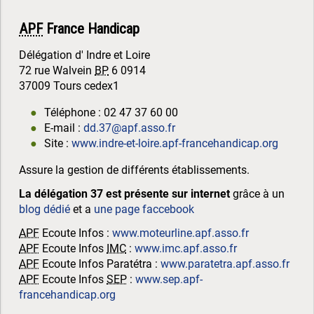
APF
France Handicap
Délégation d' Indre et Loire
72 rue Walvein
BP
6 0914
37009 Tours cedex1
Téléphone : 02 47 37 60 00
E-mail :
dd.37@apf.asso.fr
Site :
www.indre-et-loire.apf-francehandicap.org
Assure la gestion de différents établissements.
La délégation 37 est présente sur internet
grâce à un
blog dédié
et a
une page faccebook
APF
Ecoute Infos :
www.moteurline.apf.asso.fr
APF
Ecoute Infos
IMC
:
www.imc.apf.asso.fr
APF
Ecoute Infos Paratétra :
www.paratetra.apf.asso.fr
APF
Ecoute Infos
SEP
:
www.sep.apf-
francehandicap.org