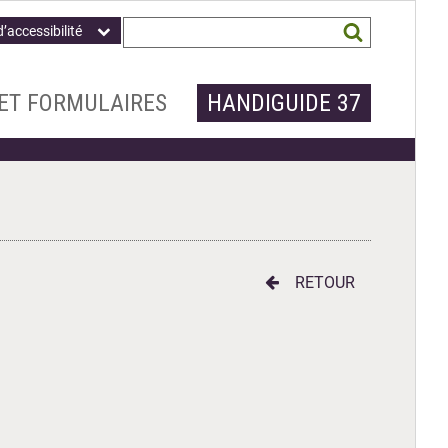
Champ
Mots
d’accessibilité
obligatoire
clés
recherchés
*
ET FORMULAIRES
HANDIGUIDE 37
RETOUR