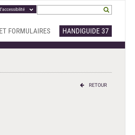
Champ
Mots
d’accessibilité
obligatoire
clés
recherchés
*
ET FORMULAIRES
HANDIGUIDE 37
RETOUR