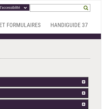
Champ
Mots
d’accessibilité
obligatoire
clés
recherchés
*
ET FORMULAIRES
HANDIGUIDE 37