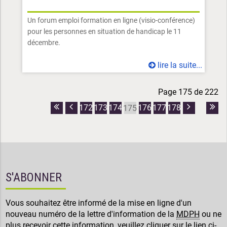
Un forum emploi formation en ligne (visio-conférence)
pour les personnes en situation de handicap le 11
décembre.
lire la suite...
Page 175 de 222
172
173
174
176
177
178
175
Première
Page
Page
Dern
page
précédente
suivante
pag
S'ABONNER
Vous souhaitez être informé de la mise en ligne d'un
nouveau numéro de la lettre d'information de la
MDPH
ou ne
plus recevoir cette information, veuillez cliquer sur le lien ci-